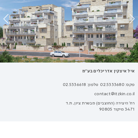
איל איצקין אדריכלים בע״מ
פקס: 02.5333680
טלפון: 02.5336618
contact@itzkin.co.il
רח׳ היצירה (החוצבים) מבשרת ציון, ת.ד
3471 מיקוד 90805