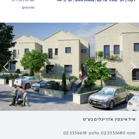
לקוח | חב' קוטלר עדיקא , עמותת נופים , חב' ב. יאיר
161 יחידות דיור
מדורגים
איל איצקין אדריכלים בע״מ
פקס: 02.5333680
טלפון: 02.5336618