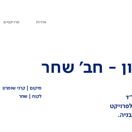
אודות
פרויקטים
ן - חב' שחר
מיקום | קרני שומרון
מתחם 62 יח"ד
לקוח | שחר
לפרויקט
ניה.