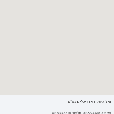
איל איצקין אדריכלים בע״מ
פקס: 02.5333680
טלפון: 02.5336618